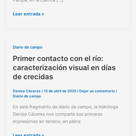
Pampa, en la cuenca […]
Leer entrada »
Primer
Diario de campo
contacto
Primer contacto con el río:
con
caracterización visual en días
el
de crecidas
río:
caracterización
visual
Denise Cáceres
/
15 de abril de 2025
/
Dejar un comentario
/
Diario de campo
en
días
En este fragmento de diario de campo, la hidróloga
de
Denise Cáceres nos comparte sus primeras
crecidas
impresiones en terreno, en plena
Leer entrada »