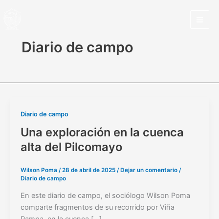
Ir
al
contenido
Diario de campo
Una
Diario de campo
exploración
Una exploración en la cuenca
en
alta del Pilcomayo
la
cuenca
Wilson Poma
/
28 de abril de 2025
/
Dejar un comentario
/
alta
Diario de campo
del
Pilcomayo
En este diario de campo, el sociólogo Wilson Poma
comparte fragmentos de su recorrido por Viña