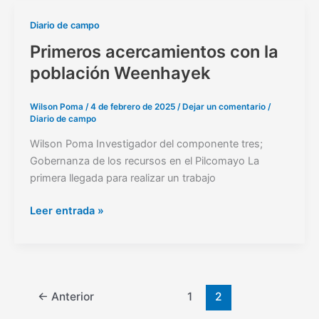
Primeros
Diario de campo
acercamientos
Primeros acercamientos con la
con
población Weenhayek
la
población
Wilson Poma
/
4 de febrero de 2025
/
Dejar un comentario
/
Weenhayek
Diario de campo
Wilson Poma Investigador del componente tres;
Gobernanza de los recursos en el Pilcomayo La
primera llegada para realizar un trabajo
Leer entrada »
←
Anterior
1
2