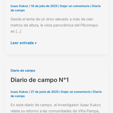
un
Isaac Kukoc
/
16 de julio de 2025
/
Dejar un comentario
/
Diario
de campo
pueblo
pescador
Desde el lente de un dron elevado a más de cien
metros de altura, la vista panorámica del Pilcomayo
es […]
Leer entrada »
Diario
Diario de campo
de
Diario de campo N°1
campo
N°1
Isaac Kukoc
/
27 de junio de 2025
/
Dejar un comentario
/
Diario
de campo
En este diario de campo, el investigador Isaac Kukoc
relata su retorno a las comunidades de Viña Pampa,