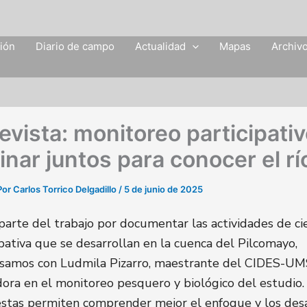
ción
Diario de campo
Actualidad
Mapas
Archiv
evista: monitoreo participativ
nar juntos para conocer el rí
Por
Carlos Torrico Delgadillo
/
5 de junio de 2025
arte del trabajo por documentar las actividades de ci
ipativa que se desarrollan en la cuenca del Pilcomayo,
samos con Ludmila Pizarro, maestrante del CIDES-UM
ora en el monitoreo pesquero y biológico del estudio.
stas permiten comprender mejor el enfoque y los desa