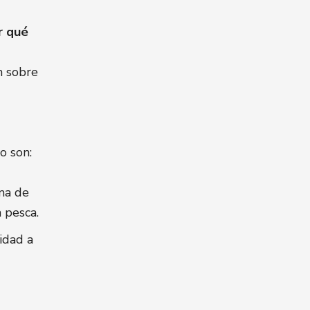
r qué
n sobre
o son:
ma de
 pesca.
idad a