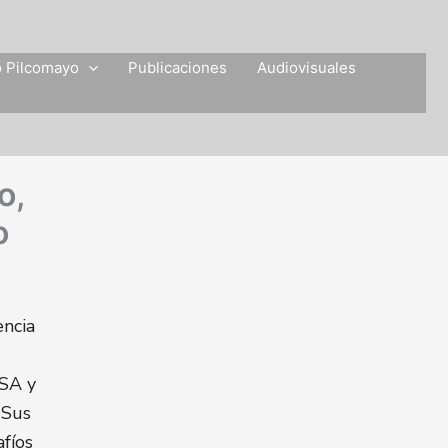
o Pilcomayo
Publicaciones
Audiovisuales
o,
o
encia
SA y
 Sus
fíos