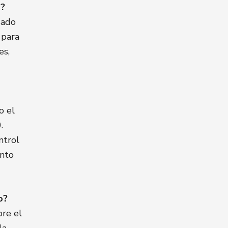
a?
uado
 para
es,
o el
.
ntrol
ento
o?
bre el