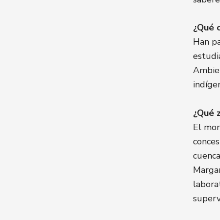
¿Qué c
Han pa
estudi
Ambien
indíge
¿Qué z
El mon
conces
cuenca
Margar
labora
superv