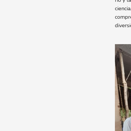
río y 
cienci
compre
divers