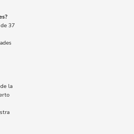
es?
 de 37
dades
de la
erto
stra