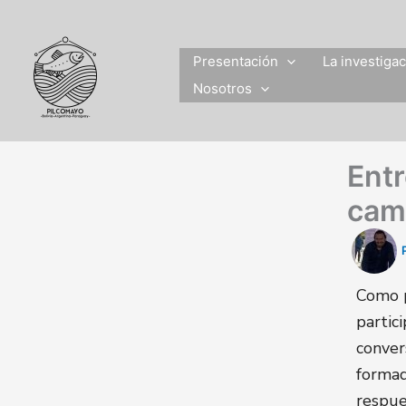
Ir
al
contenido
Presentación
La investiga
Nosotros
Entr
cami
Como p
partic
conver
formad
respue