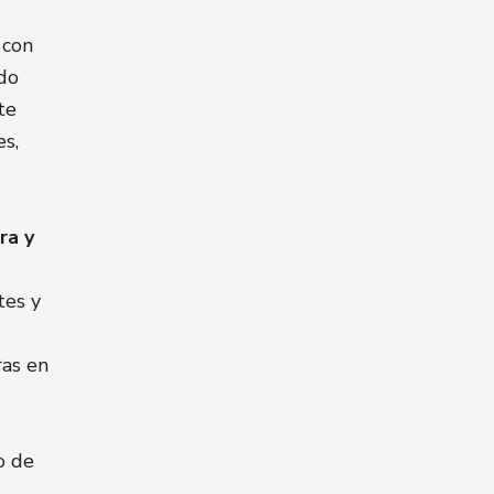
 con
ado
te
es,
ra y
tes y
ras en
o de