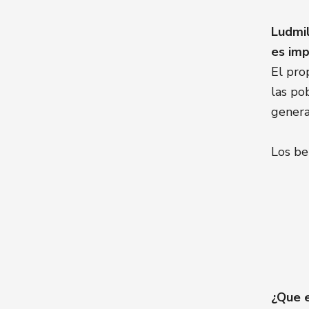
Ludmil
es im
El pro
las po
general
Los be
¿Que e