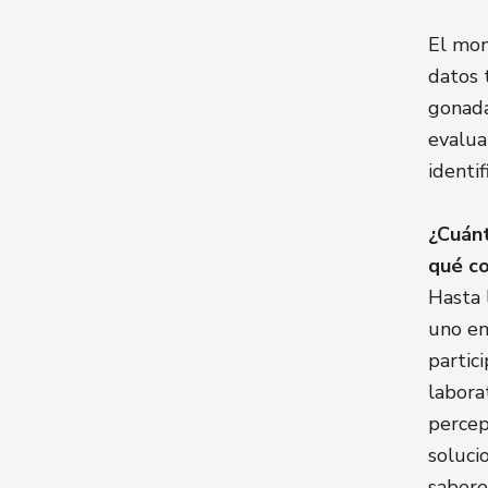
El mon
datos 
gonada
evalua
identi
¿Cuánt
qué c
Hasta 
uno en
partic
labora
percep
soluci
sabere