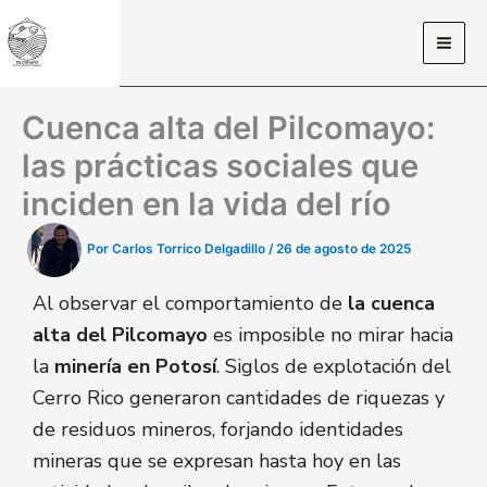
Ir
al
contenido
Cuenca alta del Pilcomayo:
las prácticas sociales que
inciden en la vida del río
Por
Carlos Torrico Delgadillo
/
26 de agosto de 2025
Al observar el comportamiento de
la cuenca
alta del Pilcomayo
es imposible no mirar hacia
la
minería en Potosí
. Siglos de explotación del
Cerro Rico generaron cantidades de riquezas y
de residuos mineros, forjando identidades
mineras que se expresan hasta hoy en las