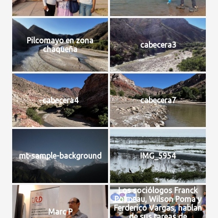
Pilcomayo en zona
cabecera3
chaqueña
cabecera4
cabecera7
mt-sample-background
IMG_5954
Los sociólogos Franck
Poupeau, Wilson Poma y
Ferderico Vargas, hablan
Marc P
de sus tareas de