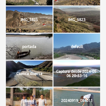
IMG_5825
IMG_5823
portada
default
Captura desde 2024-09-
Cuenca diversa
06 20-53-16
salud
20240919_084011